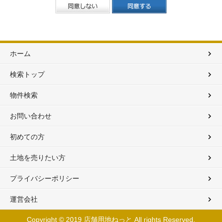
■第5条 掲載物件情報
顧客動向分析または商品・ 営業手法開発等の調査分析
当サービスにて提供する物件情報は、当社が直接仲介業務を目的とした物件
＜4＞ 上記の目的の達成に必要な範囲での、個人情報の第三者への提供
となります。当サービスにて提供する各種情報に関しては、随時更新し最新
3. 個人情報の第三者提供
で正確な情報を掲載するよう注意をしておりますが、 その正確性等を保証
お客様の個人情報は、法令の規定に基づく場合のほか、上記利用目的の達成
るものではありません。 当サービスにて提供する物件情報は、物件の成約
に必要な範囲で、書面・郵便物・電話・インターネット・電子メール・情報
期等により、掲載中に成約または売却中止となっている場合があります。あ
ホーム
システム・広告媒体等で第三者に提供されることがあります。なお、ご本人
らかじめご了承ください。 当サービスにて提供する物件の有無や詳細は、
からの申し出により、相手先への提供は停止いたします。
社担当者にご確認ください。
個人情報を提供する相手先（例示）
検索トップ
■第6条 退会
＜1＞ 不動産売買・賃貸の仲介における契約相手方となる者、その見込者、
当サービスからの退会をご希望される場合は、お客様専用ページの画面から
他の宅地建物取引業者、インターネット広告掲載業者・不動産事業者団体
物件検索
お手続きいただけます。 また退会手続きのタイミングによっては情報配信
＜2＞ 建設業者、内装業者など、弊社が店舗開業に有益と考える情報を有す
行き違いになる可能性がございますので予めご了承ください。 会員が一定
る企業
間当サービスへのログインをされない場合、当社は当該会員に対して、 サ
お問い合わせ
提供される個人情報の項目
ビス利用継続希望の有無をお伺いする場合がございます。当該会員は、継続
お名前、ご住所、電話番号、物件情報、成約情報等、上記の利用目的に必要
をご希望の場合は、 当社所定の方法により継続希望のお手続きをおとりい
初めての方
な範囲の項目。
だくものとします。 なお、当該お手続きをおとりいただけなかった場合に
4. 個人情報取扱いの委託
は、 退会されたものとして処理させていただく場合もございますのでご了
土地を売りたい方
お客様の個人情報について、その取扱いを外部に委託する場合があります。
ください。
その場合には、個人情報の保護に十分な措置を講じている者を選定し、委託
■第7条 禁止条項
先に対して必要かつ適切な監督を行い、個人情報の保護の水準を担保いたし
プライバシーポリシー
会員が、当サービスから得た情報を無断で利用したり、その情報を再販売す
ております。
ることは出来ません。 当社の承諾なく、転載・複製・頒布・改変すること
5. 個人情報の厳重かつ適正な管理
運営会社
できません。
お客様の個人情報は適正かつ慎重に管理し、個人情報への不正アクセス、紛
■第8条 免責
失、改ざん、漏洩等を防止するため、最大 の注意と必要かつ適切な安全管
当社は、ご利用のお客様に対して事前にお知らせをすることなく、 当サー
Copyright © 2019 店舗用地ねっと All rights Reserved.