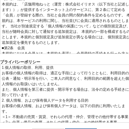
本規約は、「店舗用地ねっと（運営：株式会社イリオス（以下当社と記述し
ます））」が提供するインターネット上のサービスに、第２条にて定める
「会員」が登録する際の、当社と会員の間の契約条件を定めるものです。 
規約は、本サービスの利用に関し、当社並びに会員に適用されるものとしま
す。 当社が別途規定する「個人情報の保護について」などの個別規定及び
当社が随時会員に対して通知する追加規定は、 本規約の一部を構成するも
とします。本規約と個別規定及び追加規定が異なる場合には、 個別規定及
追加規定を優先するものとします。
■第2条 会員
本規約における会員とは、本規約を承諾し、会員登録の手続きを行った方と
します。 当会のサービスは、会員登録の手続きを行った方に対して提供さ
プライバシーポリシー
ます。 会員の登録内容に虚偽があることが発覚した場合や、本規約に違反
1.個人情報の取得、利用、提供
た場合、 当社が会員と電子メールでの連絡が相当期間取れない場合、その
お客様の個人情報の取得は、適正な手段によって行うとともに、利用目的の
利用方法が不適切であると当社が判断した場合、 当社は当該会員に事前通
公表・通知・明示等を行い、ご本人の同意なく、利用目的の範囲を超えた個
することなく会員登録を抹消できるものとします。
人情報のお取扱いはいたしません。
■第3条 目的
また、個人情報を第三者に提供・開示等する場合は、法令の定める手続きに
当サービスは、当社が、 当社サイトを利用されているお客様に対して、お
則って行います。
様個人に用意した専用ページ通じ、不動産の物件情報、 関連する情報の提
2. 個人情報、および保有個人データを利用する目的
及び、当社担当者との間でのご連絡をとらせていただくことを目的としてい
お客様の個人情報、および保有個人データは、以下の目的に利用いたしま
ます。
す。
■第4条 提供サービス
＜1＞ 不動産の売買・賃貸、それらの代理・仲介、管理その他付帯する事業
当サービスは、会員に対して以下のサービスを提供します。不動産情報の総
＜2＞ 什器・備品の売買、それらの代理・仲介、その他付帯する事業
合的な提供詳細な物件検索その他上記に関連するサービスの提供
＜3＞ 上記の事業に関して、郵便物・電子メール・電話等による営業活動、