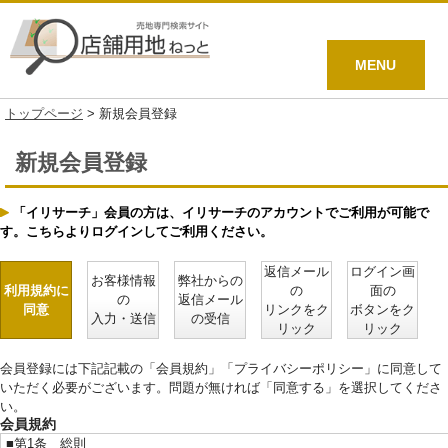
MENU
トップページ
>
新規会員登録
新規会員登録
「イリサーチ」会員の方は、イリサーチのアカウントでご利用が可能で
す。こちらよりログインしてご利用ください。
返信メール
ログイン画
お客様情報
弊社からの
利用規約に
の
面の
の
返信メール
同意
リンクをク
ボタンをク
入力・送信
の受信
リック
リック
会員登録には下記記載の「会員規約」「プライバシーポリシー」に同意して
いただく必要がございます。問題が無ければ「同意する」を選択してくださ
い。
会員規約
■第1条 総則